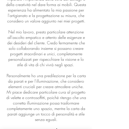
della creatività nel dare forma ai mobili. Questa
esperienza ha alimentato la mia passione per
l'artigianato e la progettazione su misura, che
considero un valore aggiunto nei miei progetti.
Nel mio lavoro, presto particolare attenzione
all'ascolto empatico e attento delle esigenze e
dei desideri del cliente. Credo fermamente che
solo collaborando insieme si possano creare
progetti straordinari e unici, completamente
personalizzati per rispecchiare la visione e lo
stile di vita di chi vivrà negli spazi.
Personalmente ho una predilezione per la carta
da parati e per l'illuminazione, che considero
elementi cruciali per creare atmosfere uniche.
Mi piace dedicare particolare cura al progetto
di velette e controsoffitti, poiché ritengo che una
corretta illuminazione possa trasformare
completamente uno spazio, mentre la carta da
parati aggiunge un tocco di personalità e stile
senza eguali.