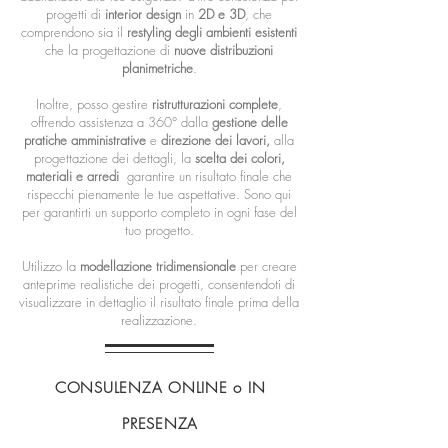
progetti di
interior design
in
2D e 3D
, che
comprendono sia il
restyling degli ambienti esistenti
che la progettazione di
nuove distribuzioni
planimetriche
.
Inoltre, posso gestire
ristrutturazioni complete
,
offrendo assistenza a 360° dalla
gestione delle
pratiche amministrative
e
direzione dei lavori,
alla
progettazione dei dettagli, la
scelta dei colori,
materiali e arredi
garantire un risultato finale che
rispecchi pienamente le tue aspettative. Sono qui
per garantirti un supporto completo in ogni fase del
tuo progetto.
Utilizzo la
modellazione tridimensionale
per creare
anteprime realistiche dei progetti, consentendoti di
visualizzare in dettaglio il risultato finale prima della
realizzazione.
CONSULENZA ONLINE o IN
PRESENZA