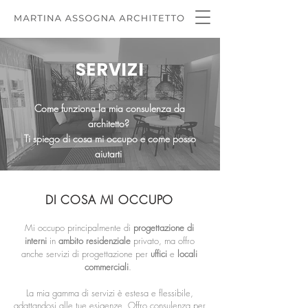
SERVIZI
Come funziona la mia consulenza da
architetto?
Ti spiego di cosa mi occupo e come posso
aiutarti
DI COSA MI OCCUPO
Mi occupo principalmente di
progettazione di
interni
in
ambito residenziale
privato, ma offro
anche servizi di progettazione per
uffici
e
locali
commerciali
.
La mia gamma di servizi è estesa e flessibile,
adattandosi alle tue esigenze. Offro consulenza per