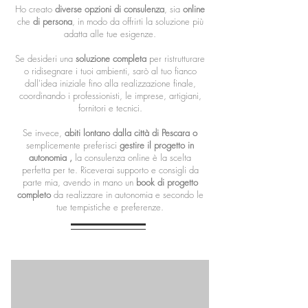
Ho creato
diverse opzioni di consulenza
, sia
online
che
di persona
, in modo da offrirti la soluzione più
adatta alle tue esigenze.
Se desideri una
soluzione completa
per ristrutturare
o ridisegnare i tuoi ambienti, sarò al tuo fianco
dall'idea iniziale fino alla realizzazione finale,
coordinando i professionisti, le imprese, artigiani,
fornitori e tecnici.
​Se invece,
abiti lontano dalla città di Pescara
o
semplicemente preferisci
gestire il progetto in
autonomia ,
la consulenza online è la scelta
perfetta per te.
Riceverai supporto e consigli da
parte mia, avendo in mano un
book di progetto
completo
da realizzare in autonomia e secondo le
tue tempistiche e preferenze.